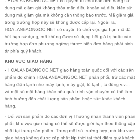
- HOALANBAONGOC.NET có quyền từ chối các đơn hàng sử
dụng mã giảm giá không thỏa mãn điều khoản và điều kiện sử
dụng mã giảm gía mà không cần thông báo trước. Mã giảm giá
trong trường hợp này sẽ không được cấp lại. Ngoài ra,
HOALANBAONGOC.NET có quyền từ chối việc gia hạn mã đã
hết hạn sử dụng, mã không được sử dụng hết giá trị hoặc các
trường hợp đơn phương ngừng thược hiện đơn hàng phát sinh
từ phía quý khách.
KHU VỰC GIAO HÀNG
- HOALANBAONGOC.NET giao hàng toàn quốc đối với các sản
phẩm do chính HOALANBAONGOC.NET phân phối, trừ các mặt
hàng điện lạnh như máy lạnh, máy giặt, tủ lạnh, tủ đông v.v…
và một số mặt hàng khác nếu quá trình vận chuyển có thể làm
ảnh hưởng đến chất lượng sản phẩm hoặc sức khỏe khách
hàng.
- Đối với sản phẩm do các đơn vị Thương nhân thành viên phân
phối, khu vực giao hàng có thể sẽ được giới hạn theo thông cập
nhật tại trang sản phẩm. Trong một số trường hợp, mà khu vực
giao hàng không được cập nhật kịp thời tại thời điểm quý khách