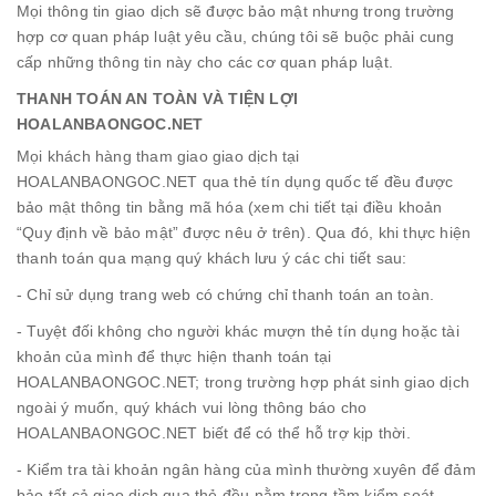
Mọi thông tin giao dịch sẽ được bảo mật nhưng trong trường
hợp cơ quan pháp luật yêu cầu, chúng tôi sẽ buộc phải cung
cấp những thông tin này cho các cơ quan pháp luật.
THANH TOÁN AN TOÀN VÀ TIỆN LỢI
HOALANBAONGOC.NET
Mọi khách hàng tham giao giao dịch tại
HOALANBAONGOC.NET qua thẻ tín dụng quốc tế đều được
bảo mật thông tin bằng mã hóa (xem chi tiết tại điều khoản
“Quy định về bảo mật” được nêu ở trên). Qua đó, khi thực hiện
thanh toán qua mạng quý khách lưu ý các chi tiết sau:
- Chỉ sử dụng trang web có chứng chỉ thanh toán an toàn.
- Tuyệt đối không cho người khác mượn thẻ tín dụng hoặc tài
khoản của mình để thực hiện thanh toán tại
HOALANBAONGOC.NET; trong trường hợp phát sinh giao dịch
ngoài ý muốn, quý khách vui lòng thông báo cho
HOALANBAONGOC.NET biết để có thể hỗ trợ kịp thời.
- Kiểm tra tài khoản ngân hàng của mình thường xuyên để đảm
bảo tất cả giao dịch qua thẻ đều nằm trong tầm kiểm soát.