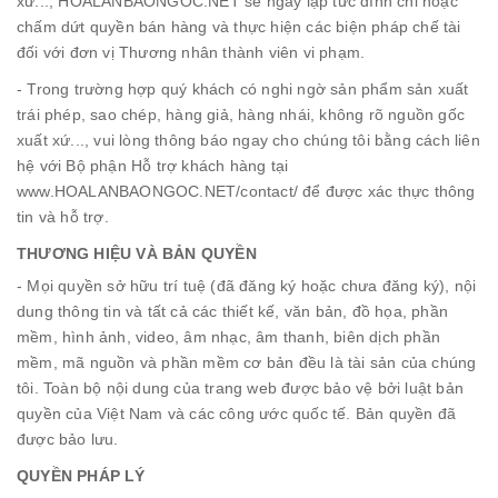
xứ..., HOALANBAONGOC.NET sẽ ngay lập tức đình chỉ hoặc
chấm dứt quyền bán hàng và thực hiện các biện pháp chế tài
đối với đơn vị Thương nhân thành viên vi phạm.
- Trong trường hợp quý khách có nghi ngờ sản phẩm sản xuất
trái phép, sao chép, hàng giả, hàng nhái, không rõ nguồn gốc
xuất xứ..., vui lòng thông báo ngay cho chúng tôi bằng cách liên
hệ với Bộ phận Hỗ trợ khách hàng tại
www.HOALANBAONGOC.NET/contact/ để được xác thực thông
tin và hỗ trợ.
THƯƠNG HIỆU VÀ BẢN QUYỀN
- Mọi quyền sở hữu trí tuệ (đã đăng ký hoặc chưa đăng ký), nội
dung thông tin và tất cả các thiết kế, văn bản, đồ họa, phần
mềm, hình ảnh, video, âm nhạc, âm thanh, biên dịch phần
mềm, mã nguồn và phần mềm cơ bản đều là tài sản của chúng
tôi. Toàn bộ nội dung của trang web được bảo vệ bởi luật bản
quyền của Việt Nam và các công ước quốc tế. Bản quyền đã
được bảo lưu.
QUYỀN PHÁP LÝ