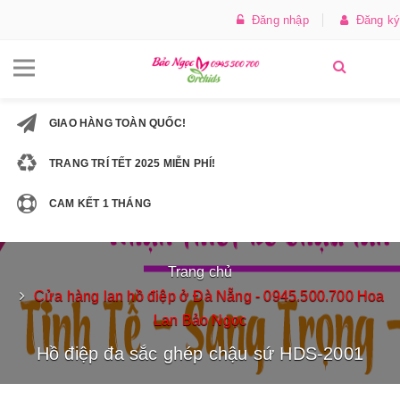
Đăng nhập
Đăng ký
GIAO HÀNG TOÀN QUỐC!
TRANG TRÍ TẾT 2025 MIỄN PHÍ!
CAM KẾT 1 THÁNG
Trang chủ
Cửa hàng lan hồ điệp ở Đà Nẵng - 0945.500.700 Hoa
Lan Bảo Ngọc
Hồ điệp đa sắc ghép chậu sứ HDS-2001