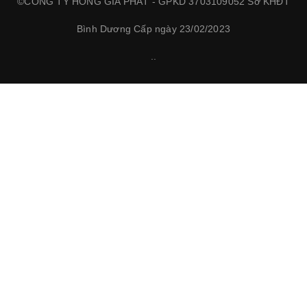
©CÔNG TY HỒNG GIA PHÁT - GPKD 3703109052 Sở KHĐT
Bình Dương Cấp ngày 23/02/2023
.
.