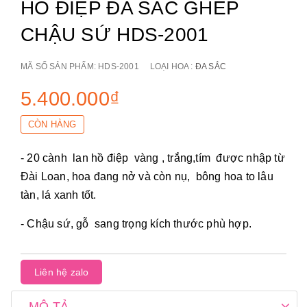
HỒ ĐIỆP ĐA SẮC GHÉP
CHẬU SỨ HDS-2001
MÃ SỐ SẢN PHẨM:
HDS-2001
LOẠI HOA :
ĐA SẮC
5.400.000₫
CÒN HÀNG
- 20 cành lan hồ điệp vàng , trắng,tím được nhập từ
Đài Loan, hoa đang nở và còn nụ, bông hoa to lâu
tàn, lá xanh tốt.
- Chậu sứ, gỗ sang trọng kích thước phù hợp.
Liên hệ zalo
MÔ TẢ