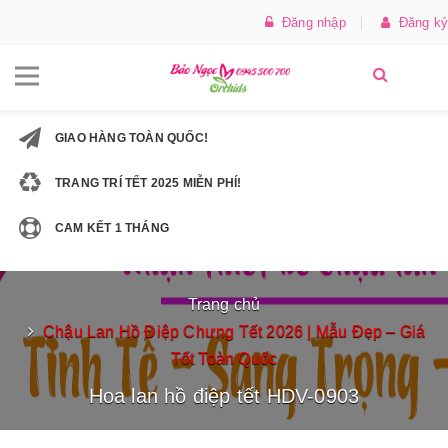
Đăng nhập
Đăng ký
GIAO HÀNG TOÀN QUỐC!
TRANG TRÍ TẾT 2025 MIỄN PHÍ!
CAM KẾT 1 THÁNG
Trang chủ
Chậu Lan Hồ Điệp Chưng Tết 2026 | Mẫu Đẹp – Giá
Tốt Toàn Quốc
Hoa lan hồ điệp tết HDV-0903