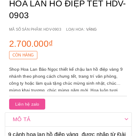
HOA LAN HỒ ĐIỆP TẾT HDV-
0903
MÃ SỐ SẢN PHẨM:
HDV-0903
LOẠI HOA :
VÀNG
2.700.000₫
CÒN HÀNG
Shop Hoa Lan Bảo Ngọc thiết kế chậu lan hồ điệp vàng 9
nhánh theo phong cách chưng tết, trang trí văn phòng,
công ty hoặc làm quà tặng chúc mừng sinh nhật, chúc
mừng khai trương, chúc mừng năm mới. Hoa luôn tươi,
khỏe mạnh nên có thể sử dụng 4-6 tuần. Liên hệ với chúng
tôi để được tư vấn.
Liên hệ zalo
MÔ TẢ
9 cành hoa lan hồ điệp vàng được nhập từ Đài