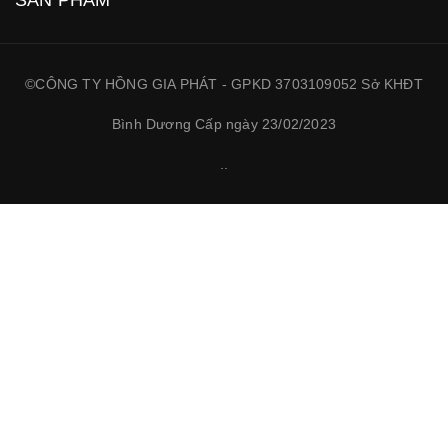
SẢN PHẨM
©CÔNG TY HỒNG GIA PHÁT - GPKD 3703109052 Sở KHĐT
Bình Dương Cấp ngày 23/02/2023
.
.