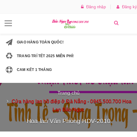
Đăng nhập
Đăng ký
GIAO HÀNG TOÀN QUỐC!
TRANG TRÍ TẾT 2025 MIỄN PHÍ!
CAM KẾT 1 THÁNG
Trang chủ
Cửa hàng lan hồ điệp ở Đà Nẵng - 0945.500.700 Hoa
Lan Bảo Ngọc
Hoa lan Văn Phòng HDV-2010