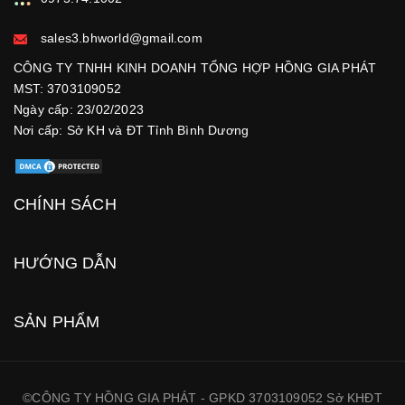
sales3.bhworld@gmail.com
CÔNG TY TNHH KINH DOANH TỔNG HỢP HỒNG GIA PHÁT
MST: 3703109052
Ngày cấp: 23/02/2023
Nơi cấp: Sở KH và ĐT Tỉnh Bình Dương
CHÍNH SÁCH
HƯỚNG DẪN
SẢN PHẨM
©CÔNG TY HỒNG GIA PHÁT - GPKD 3703109052 Sở KHĐT