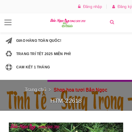
Đăng nhập
Đăng ký
GIAO HÀNG TOÀN QUỐC!
TRANG TRÍ TẾT 2025 MIỄN PHÍ!
CAM KẾT 1 THÁNG
Trang chủ
Shop hoa tươi Bảo Ngọc
HTM-22618