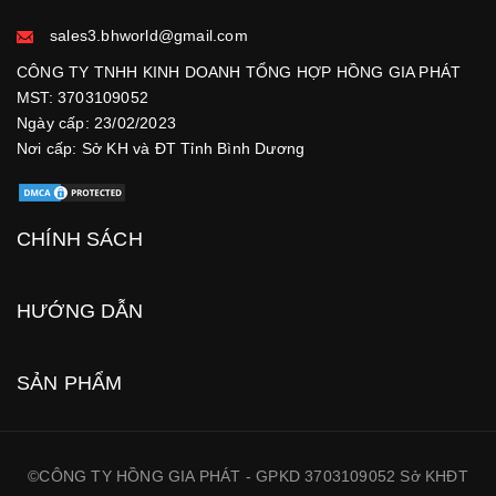
sales3.bhworld@gmail.com
CÔNG TY TNHH KINH DOANH TỔNG HỢP HỒNG GIA PHÁT
MST: 3703109052
Ngày cấp: 23/02/2023
Nơi cấp: Sở KH và ĐT Tỉnh Bình Dương
CHÍNH SÁCH
HƯỚNG DẪN
SẢN PHẨM
©CÔNG TY HỒNG GIA PHÁT - GPKD 3703109052 Sở KHĐT