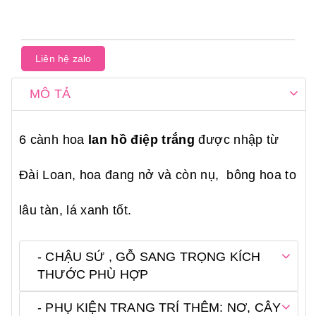
Liên hệ zalo
MÔ TẢ
6 cành hoa
lan hồ điệp trắng
được nhập từ
Đài Loan, hoa đang nở và còn nụ, bông hoa to
lâu tàn, lá xanh tốt.
- CHẬU SỨ , GỖ SANG TRỌNG KÍCH
THƯỚC PHÙ HỢP
- PHỤ KIỆN TRANG TRÍ THÊM: NƠ, CÂY