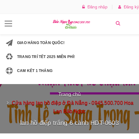
Đăng nhập
Đăng ký
GIAO HÀNG TOÀN QUỐC!
TRANG TRÍ TẾT 2025 MIỄN PHÍ!
CAM KẾT 1 THÁNG
Trang chủ
Cửa hàng lan hồ điệp ở Đà Nẵng - 0945.500.700 Hoa
Lan Bảo Ngọc
lan hồ điệp trắng 6 cành HDT-0603