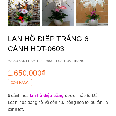
LAN HỒ ĐIỆP TRẮNG 6
CÀNH HDT-0603
MÃ SỐ SẢN PHẨM:
HDT-0603
LOẠI HOA :
TRẮNG
1.650.000₫
CÒN HÀNG
6 cành hoa
lan hồ điệp trắng
được nhập từ Đài
Loan, hoa đang nở và còn nụ, bông hoa to lâu tàn, lá
xanh tốt.