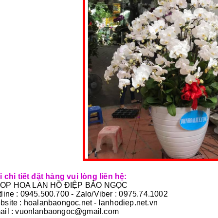
i chi tiết đặt hàng vui lòng liên hệ:
OP HOA LAN HỒ ĐIỆP BẢO NGỌC
line : 0945.500.700 - Zalo/Viber : 0975.74.1002
site :
hoalanbaongoc.net
-
lanhodiep.net.vn
ail : vuonlanbaongoc@gmail.com