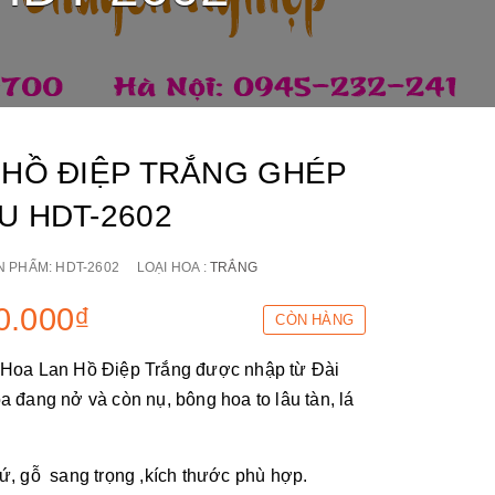
 HỒ ĐIỆP TRẮNG GHÉP
U HDT-2602
N PHẨM:
HDT-2602
LOẠI HOA :
TRẮNG
0.000₫
CÒN HÀNG
 Hoa Lan Hồ Điệp Trắng
được nhập từ Đài
a đang nở và còn nụ, bông hoa to lâu tàn, lá
ứ, gỗ sang trọng ,kích thước phù hợp.