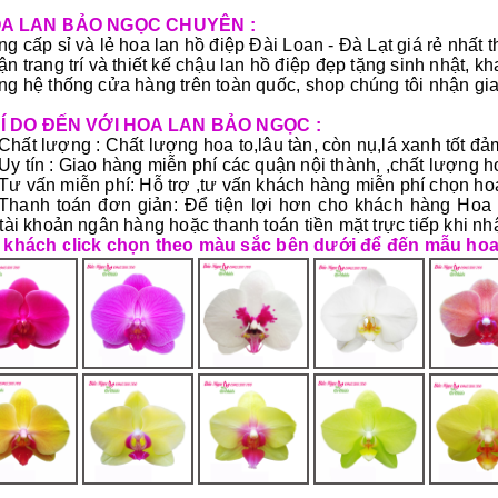
OA LAN BẢO NGỌC CHUYÊN :
g cấp sỉ và lẻ hoa lan hồ điệp Đài Loan - Đà Lạt giá rẻ nhất t
n trang trí và thiết kế chậu lan hồ điệp đẹp tặng sinh nhật, kh
g hệ thống cửa hàng trên toàn quốc, shop chúng tôi nhận giao
 LÍ DO ĐẾN VỚI HOA LAN BẢO NGỌC :
Chất lượng : Chất lượng hoa to,lâu tàn, còn nụ,lá xanh tốt đảm
Uy tín : Giao hàng miễn phí các quận nội thành, ,chất lượng 
Tư vấn miễn phí: Hỗ trợ ,tư vấn khách hàng miễn phí chọn ho
Thanh toán đơn giản: Để tiện lợi hơn cho khách hàng Hoa
tài khoản ngân hàng hoặc thanh toán tiền mặt trực tiếp khi nh
 khách click chọn theo màu sắc bên dưới để đến mẫu ho