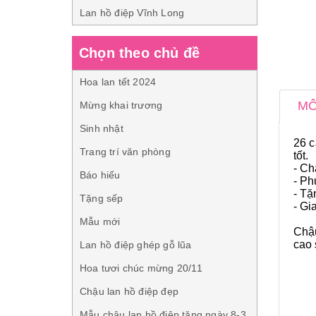
Lan hồ điệp Vĩnh Long
Chọn theo chủ đề
Hoa lan tết 2024
MÔ
Mừng khai trương
Sinh nhật
26 
Trang trí văn phòng
tốt.
- Ch
Báo hiếu
- Ph
- Tặ
Tặng sếp
- Gi
Mẫu mới
Chậu
cao 
Lan hồ điệp ghép gỗ lũa
Hoa tươi chúc mừng 20/11
Chậu lan hồ điệp đẹp
Mẫu chậu lan hồ điệp tặng ngày 8-3