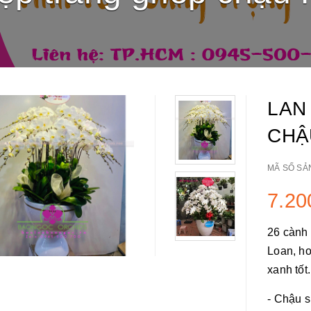
LAN
CHẬ
MÃ SỐ SẢ
7.20
26 cành
Loan, ho
xanh tốt.
- Chậu s