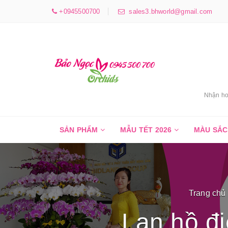
+0945500700
sales3.bhworld@gmail.com
Nhận ho
SẢN PHẨM
MẪU TẾT 2026
MÀU SẮ
Trang chủ
Lan hồ đ