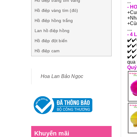
Hồ điệp trắng tím vàng
...
- H
Hồ điệp vàng tím (đỏ)
+Cun
+Nhậ
Hồ điệp hồng trắng
+Cùn
....
Lan hồ điệp hồng
- 4
✔️
✔️
Hồ điệp đột biến
✔️
✔️
Hồ điệp cam
✔️
✔️
✔️
✔️
qua 
Quý
Hoa Lan Bảo Ngọc
Khuyến mãi