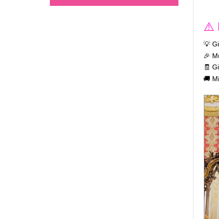
⚠️
💡 G
🎉 M
🧾 G
🚚 M