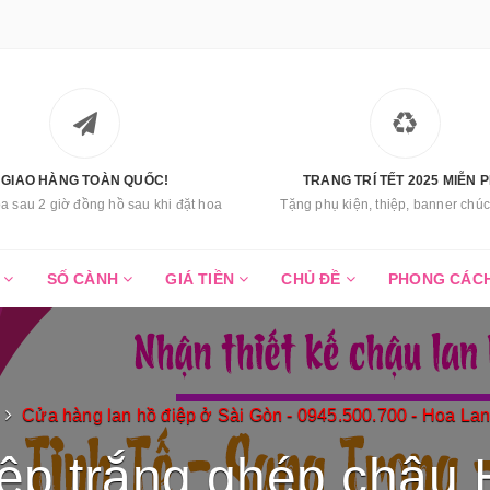
GIAO HÀNG TOÀN QUỐC!
TRANG TRÍ TẾT 2025 MIỄN P
a sau 2 giờ đồng hồ sau khi đặt hoa
Tặng phụ kiện, thiệp, banner ch
C
SỐ CÀNH
GIÁ TIỀN
CHỦ ĐỀ
PHONG CÁC
Cửa hàng lan hồ điệp ở Sài Gòn - 0945.500.700 - Hoa La
iệp trắng ghép chậu