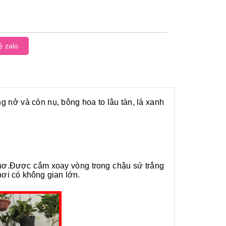
ệ zalo
 nở và còn nụ, bông hoa to lâu tàn, lá xanh
í nơ.Được cắm xoay vòng trong chậu sứ trắng
nơi có không gian lớn.