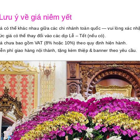
 Lưu ý về giá niêm yết
iá có thể khác nhau giữa các chi nhánh toàn quốc — vui lòng xác nhậ
ức giá có thể thay đổi vào các dịp Lễ – Tết (nếu có).
iá chưa bao gồm VAT (8% hoặc 10%) theo quy định hiện hành.
iễn phí giao hàng nội thành, tặng kèm thiệp & banner theo yêu cầu.