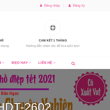
Đăng nhập
Đăng ký
HÍ!
CAM KẾT 1 THÁNG
úc mừng
Hướng dẫn chăm sóc để hoa luôn tươi
H
MẸO HAY
LIÊN HỆ
n Bảo Ngọc
 HDT-2602