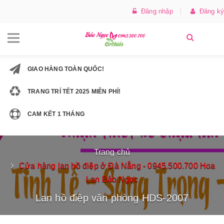
Đăng nhập
Đăng ký
GIAO HÀNG TOÀN QUỐC!
TRANG TRÍ TẾT 2025 MIỄN PHÍ!
CAM KẾT 1 THÁNG
Trang chủ
Cửa hàng lan hồ điệp ở Đà Nẵng - 0945.500.700 Hoa
Lan Bảo Ngọc
Lan hồ điệp văn phòng HDS-2007