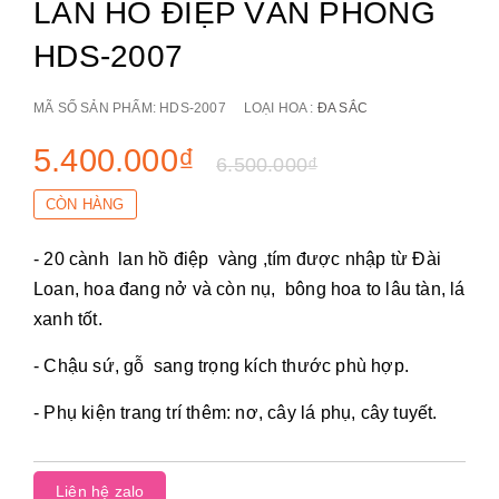
LAN HỒ ĐIỆP VĂN PHÒNG
HDS-2007
MÃ SỐ SẢN PHẨM:
HDS-2007
LOẠI HOA :
ĐA SẮC
5.400.000₫
6.500.000₫
CÒN HÀNG
- 20 cành lan hồ điệp vàng ,tím được nhập từ Đài
Loan, hoa đang nở và còn nụ, bông hoa to lâu tàn, lá
xanh tốt.
- Chậu sứ, gỗ sang trọng kích thước phù hợp.
- Phụ kiện trang trí thêm: nơ, cây lá phụ, cây tuyết.
Liên hệ zalo