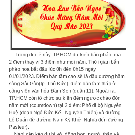
Trong dịp lễ này, TP.HCM dự kiến bắn pháo hoa
2 điểm thay vì 3 điểm như mọi năm. Thời gian bắn
pháo hoa bắt đầu lúc 0h đến 0h15 ngày
01/01/2023. Điểm bắn tầm cao sẽ là đầu đường hầm
sông Sài Gòn(tp. Thủ Đức), điểm bắn tầm thấp ở
công viên văn hóa Đầm Sen (quận 11). Ngoài ra,
TP.HCM còn tổ chức sự kiện đếm ngược chào đón
năm mới (countdown) tại 2 điểm: Phố đi bộ Nguyễn
Huệ (đoạn Ngô Đức Kế - Nguyễn Thiệp) và đường
Lê Duẩn (từ đường Nam Kỳ Khởi Nghĩa đến đường
Pasteur).
Nào! cáp kèo du hí với đồng bọn, người thân và