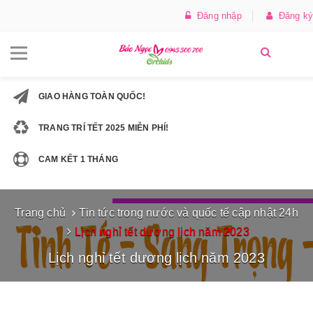
Đăng nhập
Đăng ký
GIAO HÀNG TOÀN QUỐC!
TRANG TRÍ TẾT 2025 MIỄN PHÍ!
CAM KẾT 1 THÁNG
Trang chủ
Tin tức trong nước và quốc tế cập nhật 24h
Lịch nghỉ tết dương lịch năm 2023
Lịch nghỉ tết dương lịch năm 2023