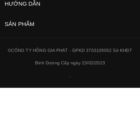
HƯỚNG DẪN
SẢN PHẨM
©CÔNG TY HỒNG GIA PHÁT - GPKD 3703109052 Sở KHĐT
Bình Dương Cấp ngày 23/02/2023
.
.