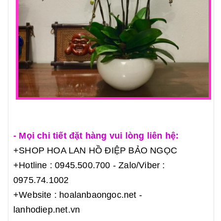
- Mọi chi tiết đặt hàng vui lòng liên hệ:
+SHOP HOA LAN HỒ ĐIỆP BẢO NGỌC
+Hotline : 0945.500.700 - Zalo/Viber :
0975.74.1002
+Website : h
oalanbaongoc.net
-
lanhodiep.net.vn