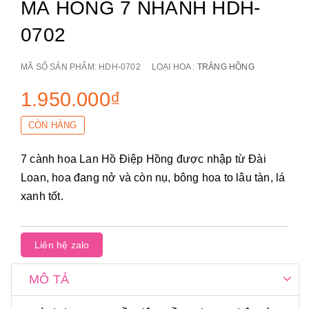
MÁ HỒNG 7 NHÁNH HDH-
0702
MÃ SỐ SẢN PHẨM:
HDH-0702
LOẠI HOA :
TRẮNG HỒNG
1.950.000₫
CÒN HÀNG
7 cành hoa Lan Hồ Điệp Hồng
được nhập từ Đài
Loan, hoa đang nở và còn nụ, bông hoa to lâu tàn, lá
xanh tốt.
Liên hệ zalo
MÔ TẢ