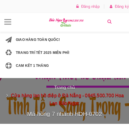
Đăng nhập
Đăng ký
GIAO HÀNG TOÀN QUỐC!
TRANG TRÍ TẾT 2025 MIỄN PHÍ!
CAM KẾT 1 THÁNG
Trang chủ
Cửa hàng lan hồ điệp ở Đà Nẵng - 0945.500.700 Hoa
Lan Bảo Ngọc
Má hồng 7 nhánh HDH-0702