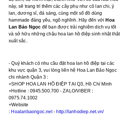
này, sẽ trang trí thêm các cây phụ như cỏ lan chi, ý
lan, dương sỉ, đá sáng, cùng một số đồ dùng
hammade đáng yêu, ngộ nghĩnh. Hãy đến với
Hoa
Lan Bảo Ngọc
để bạn được trải nghiệm dịch vụ tốt
và sở hữu những chậu hoa lan hồ điệp sinh nhật thật
xuất sắc.
- Quý khách có nhu cầu đặt hoa lan hồ điệp tại các
khu vực quận 3, vui lòng liên hệ Hoa Lan Bảo Ngọc
chi nhánh Quận 3 :
+SHOP HOA LAN HỒ ĐIỆP TẠI Q3, Hồ Chí Minh
+Hotline : 0945.500.700 - ZALO/VIBER :
0975.74.1002
+Website
:
Hoalanbaongoc.net
-
http://lanhodiep.net.vn/