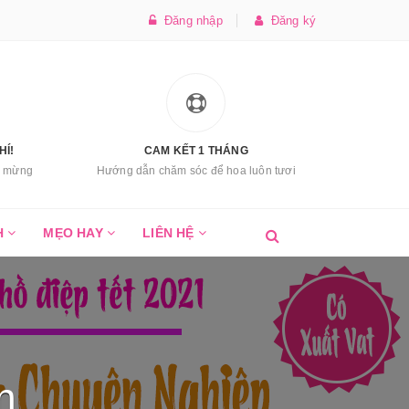
Đăng nhập
Đăng ký
HÍ!
CAM KẾT 1 THÁNG
úc mừng
Hướng dẫn chăm sóc để hoa luôn tươi
H
MẸO HAY
LIÊN HỆ
m