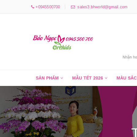
+0945500700
sales3.bhworld@gmail.com
Nhận ho
SẢN PHẨM
MẪU TẾT 2026
MÀU SẮ