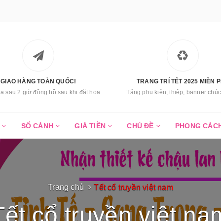
GIAO HÀNG TOÀN QUỐC!
TRANG TRÍ TẾT 2025 MIỄN P
a sau 2 giờ đồng hồ sau khi đặt hoa
Tặng phụ kiện, thiệp, banner ch
C
SỐ CÀNH
GIÁ TIỀN
CHỦ ĐỀ
PHONG CÁC
Trang chủ
Tết cổ truyền việt nam
Tết cổ truyền việt na