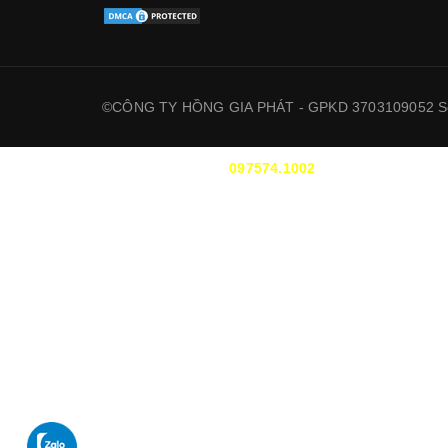
©CÔNG TY HỒNG GIA PHÁT - GPKD 3703109052 Sở
HỖ TRỢ :
097574.1002