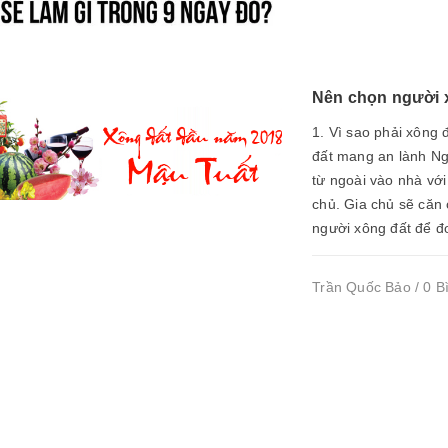
Nên chọn người 
1. Vì sao phải xông
đất mang an lành Ng
từ ngoài vào nhà với
chủ. Gia chủ sẽ căn 
người xông đất để đ
Trần Quốc Bảo / 0 B