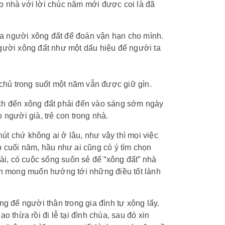
o nhà với lời chúc năm mới được coi là đã
của người xông đất để đoán vận hạn cho mình.
người xông đất như một dấu hiệu để người ta
hủ trong suốt một năm vẫn được giữ gìn.
ách đến xông đất phải đến vào sáng sớm ngày
 người già, trẻ con trong nhà.
t chứ không ai ở lâu, như vậy thì mọi việc
p cuối năm, hầu như ai cũng có ý tìm chọn
tài, có cuộc sống suôn sẻ để “xông đất” nhà
iện mong muốn hướng tới những điều tốt lành
ng để người thân trong gia đình tự xông lấy.
 thừa rồi đi lễ tại đình chùa, sau đó xin