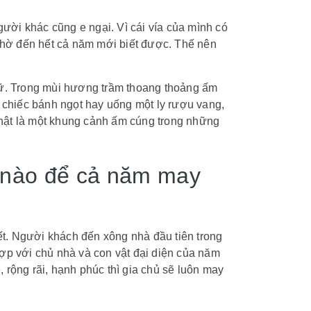
ời khác cũng e ngại. Vì cái vía của mình có
 chờ đến hết cả năm mới biết được. Thế nên
iữ. Trong mùi hương trầm thoang thoảng ấm
u chiếc bánh ngọt hay uống một ly rượu vang,
hật là một khung cảnh ấm cúng trong những
 nào để cả năm may
hết. Người khách đến xông nhà đầu tiên trong
ợp với chủ nhà và con vật đại diện của năm
ẻ, rộng rãi, hạnh phúc thì gia chủ sẽ luôn may