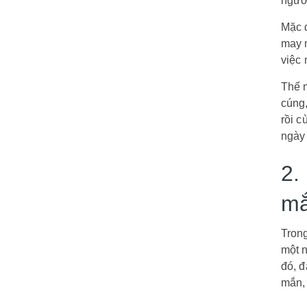
người
Mặc d
may m
việc
Thế m
cúng,
rồi 
ngày
2.
m
Trong
một n
đó, đ
mắn,