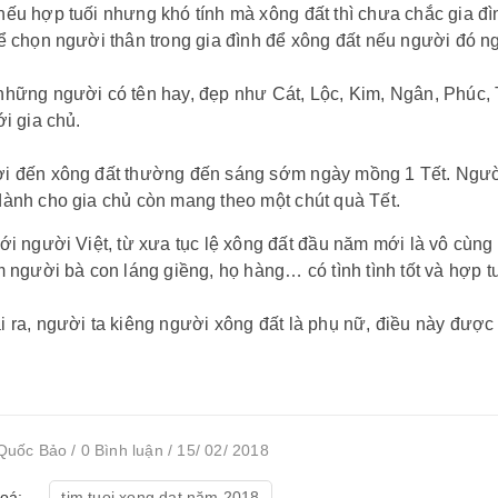
nếu hợp tuối nhưng khó tính mà xông đất thì chưa chắc gia 
ể chọn người thân trong gia đình để xông đất nếu người đó ng
những người có tên hay, đẹp như Cát, Lộc, Kim, Ngân, Phúc,
ới gia chủ.
i đến xông đất thường đến sáng sớm ngày mồng 1 Tết. Người 
ành cho gia chủ còn mang theo một chút quà Tết.
ới người Việt, từ xưa tục lệ xông đất đầu năm mới là vô cùng
m người bà con láng giềng, họ hàng… có tình tình tốt và hợp 
 ra, người ta kiêng người xông đất là phụ nữ, điều này được
Quốc Bảo / 0 Bình luận / 15/ 02/ 2018
oá:
tim tuoi xong dat năm 2018