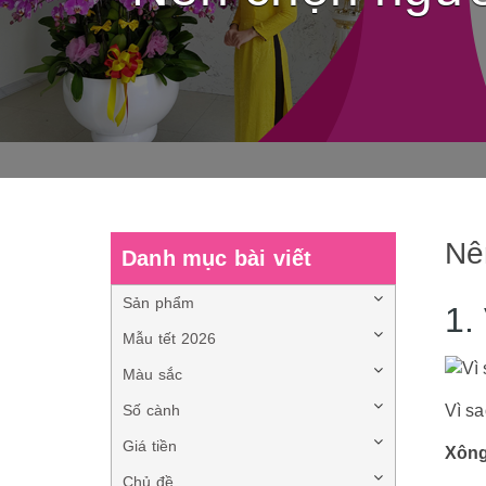
Nê
Danh mục bài viết
Sản phẩm
1.
Mẫu tết 2026
Màu sắc
Vì s
Số cành
Giá tiền
Xông
Chủ đề