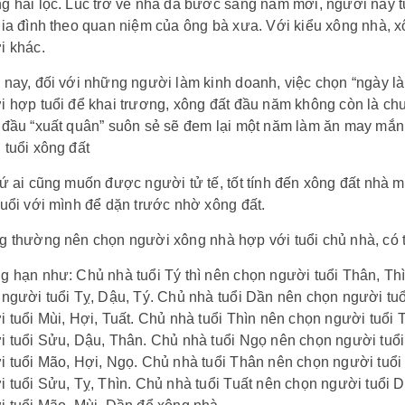
 hái lộc. Lúc trở về nhà đã bước sang năm mới, người này t
ia đình theo quan niệm của ông bà xưa. Với kiểu xông nhà, x
i khác.
nay, đối với những người làm kinh doanh, việc chọn “ngày làn
i hợp tuổi để khai trương, xông đất đầu năm không còn là c
 đầu “xuất quân” suôn sẻ sẽ đem lại một năm làm ăn may mắn
tuổi xông đất
ứ ai cũng muốn được người tử tế, tốt tính đến xông đất nhà m
uổi với mình để dặn trước nhờ xông đất.
 thường nên chọn người xông nhà hợp với tuổi chủ nhà, có t
 hạn như: Chủ nhà tuổi Tý thì nên chọn người tuổi Thân, Th
người tuổi Tỵ, Dậu, Tý. Chủ nhà tuổi Dần nên chọn người tu
 tuổi Mùi, Hợi, Tuất. Chủ nhà tuổi Thìn nên chọn người tuổi 
 tuổi Sửu, Dậu, Thân. Chủ nhà tuổi Ngọ nên chọn người tuổi 
 tuổi Mão, Hợi, Ngọ. Chủ nhà tuổi Thân nên chọn người tuổi 
 tuổi Sửu, Tỵ, Thìn. Chủ nhà tuổi Tuất nên chọn người tuổi 