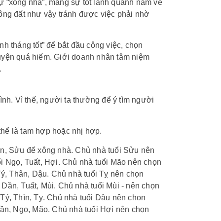
ự “xông nhà”, mang sự tốt lành quanh năm về
ông đất như vậy tránh được việc phải nhờ
h tháng tốt” để bắt đầu công việc, chọn
huyện quá hiếm. Giới doanh nhân tâm niệm
.
ình. Vì thế, người ta thường để ý tìm người
hể là tam hợp hoặc nhị hợp.
ìn, Sửu để xông nhà. Chủ nhà tuổi Sửu nên
ổi Ngọ, Tuất, Hợi. Chủ nhà tuổi Mão nên chọn
Tý, Thân, Dậu. Chủ nhà tuổi Tỵ nên chọn
Dần, Tuất, Mùi. Chủ nhà tuổi Mùi - nên chọn
Tý, Thìn, Tỵ. Chủ nhà tuổi Dậu nên chọn
Dần, Ngọ, Mão. Chủ nhà tuổi Hợi nên chọn