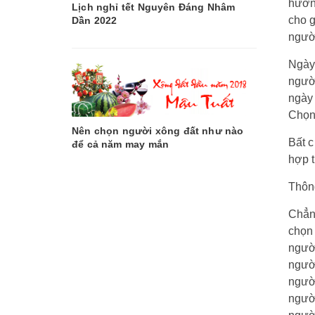
hương
Lịch nghỉ tết Nguyên Đáng Nhâm
cho g
Dần 2022
ngườ
Ngày 
ngườ
ngày
Chọn 
Nên chọn người xông đất như nào
Bất c
để cả năm may mắn
hợp t
Thông
Chẳng
chọn 
người
người
người
người