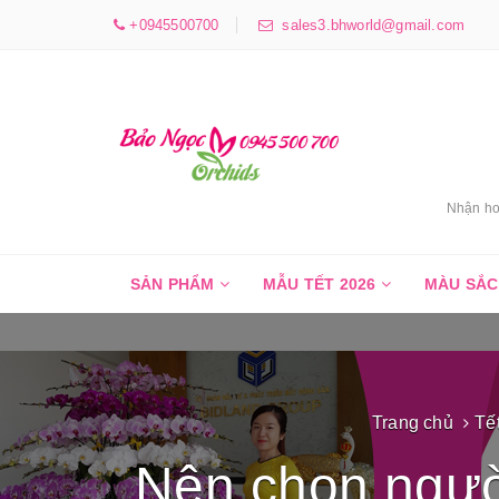
+0945500700
sales3.bhworld@gmail.com
Nhận ho
SẢN PHẨM
MẪU TẾT 2026
MÀU SẮ
Trang chủ
Tế
Nên chọn ngườ