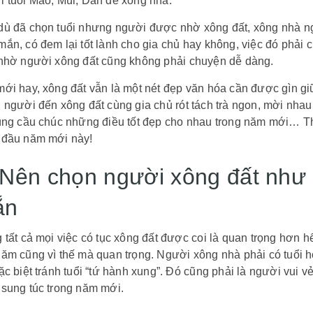
 tuổi Mão, Mùi, Dần để xông nhà.
ù đã chọn tuổi nhưng người được nhờ xông đất, xông nhà ngư
ắn, có đem lại tốt lành cho gia chủ hay không, việc đó phải
 nhờ người xông đất cũng không phải chuyện dễ dàng.
ới hay, xông đất vẫn là một nét đẹp văn hóa cần được gìn g
 người đến xông đất cùng gia chủ rót tách trà ngon, mời nha
cùng cầu chúc những điều tốt đẹp cho nhau trong năm mới… T
 đầu năm mới này!
 Nên chọn người xông đất như
ắn
 tất cả mọi việc có tục xông đất được coi là quan trọng hơn 
ăm cũng vì thế mà quan trọng. Người xông nhà phải có tuổi h
ặc biệt tránh tuổi “tứ hành xung”. Đó cũng phải là người vui v
 sung túc trong năm mới.