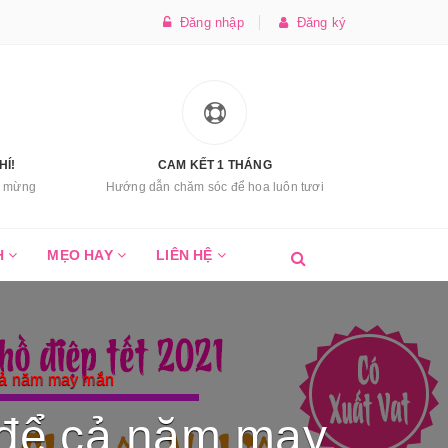
Đăng nhập
Đăng ký
HÍ!
CAM KẾT 1 THÁNG
úc mừng
Hướng dẫn chăm sóc để hoa luôn tươi
H
MẸO HAY
LIÊN HỆ
cả năm may mắn
 để cả năm may