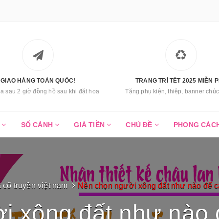
GIAO HÀNG TOÀN QUỐC!
TRANG TRÍ TẾT 2025 MIỄN P
a sau 2 giờ đồng hồ sau khi đặt hoa
Tặng phụ kiện, thiệp, banner ch
C
SỐ CÀNH
GIÁ TIỀN
CHỦ ĐỀ
PHONG CÁC
t cổ truyền việt nam
Nên chọn người xông đất như nào để 
i xông đất như nào