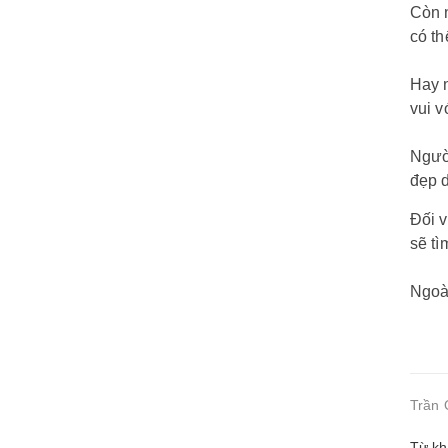
Còn 
có th
Hay 
vui v
Ngườ
đẹp d
Đối v
sẽ tì
Ngoài
Trần 
Từ kh