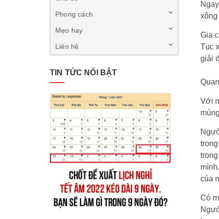
Ngay 
Phong cách
xông 
Mẹo hay
Gia c
Tục x
Liên hệ
giải 
TIN TỨC NỔI BẬT
Quan
Với 
mùng 
Người
trong
trong
mình.
của n
Có mộ
Người