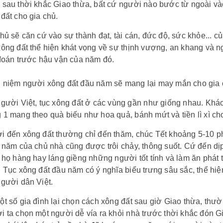
sau thời khắc Giao thừa, bất cứ người nào bước từ ngoài và
đất cho gia chủ.
hủ sẽ căn cứ vào sự thành đạt, tài cán, đức độ, sức khỏe... 
ông đất thể hiện khát vọng về sự thịnh vượng, an khang và 
đoán trước hậu vận của năm đó.
 niệm người xông đất đầu năm sẽ mang lại may mắn cho gia c
người Việt, tục xông đất ở các vùng gần như giống nhau. Kh
1 mang theo quà biếu như hoa quả, bánh mứt và tiền lì xì cho
 đến xông đất thường chỉ đến thăm, chúc Tết khoảng 5-10 phú
 năm của chủ nhà cũng được trôi chảy, thông suốt. Cứ đến dị
 họ hàng hay láng giềng những người tốt tính và làm ăn phát 
 Tục xông đất đầu năm có ý nghĩa biểu trưng sâu sắc, thể h
gười dân Việt.
t số gia đình lại chọn cách xông đất sau giờ Giao thừa, thườ
 ta chọn một người dễ vía ra khỏi nhà trước thời khắc đón Giao