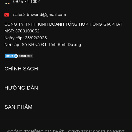
0975.74.1002
sales3.bhworld@gmail.com
CÔNG TY TNHH KINH DOANH TỔNG HỢP HỒNG GIA PHÁT
MST: 3703109052
Ngày cấp: 23/02/2023
Nơi cấp: Sở KH và ĐT Tỉnh Bình Dương
CHÍNH SÁCH
HƯỚNG DẪN
SẢN PHẨM
©CÔNG TY HỒNG GIA PHÁT - GPKD 3703109052 Sở KHĐT