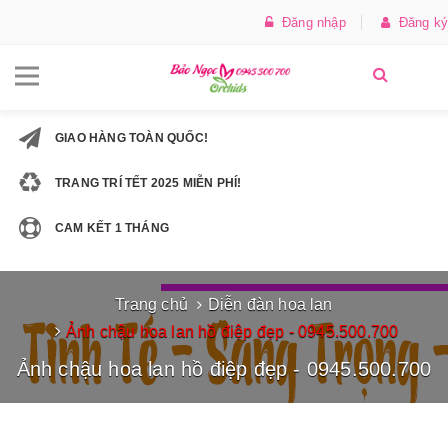
Đăng nhập
Đăng ký
GIAO HÀNG TOÀN QUỐC!
TRANG TRÍ TẾT 2025 MIỄN PHÍ!
CAM KẾT 1 THÁNG
Trang chủ
Diễn đàn hoa lan
Ảnh chậu hoa lan hồ điệp đẹp - 0945.500.700
Ảnh chậu hoa lan hồ điệp đẹp - 0945.500.700