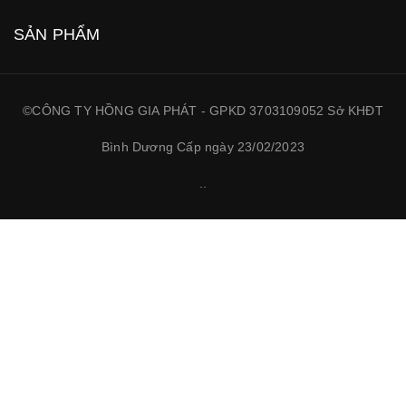
SẢN PHẨM
©CÔNG TY HỒNG GIA PHÁT - GPKD 3703109052 Sở KHĐT
Bình Dương Cấp ngày 23/02/2023
.
.