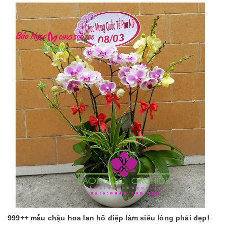
999++ mẫu chậu hoa lan hồ điệp làm siêu lòng phái đẹp!