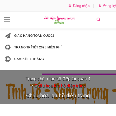
Đăng nhập
Đăng ký
GIAO HÀNG TOÀN QUỐC!
TRANG TRÍ TẾT 2025 MIỄN PHÍ!
CAM KẾT 1 THÁNG
Trang chủ
lan hồ điệp tại quận 4
Chậu hoa lan hồ điệp trắng
Chậu hoa lan hồ điệp trắng