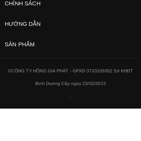
CHÍNH SÁCH
HƯỚNG DẪN
SẢN PHẨM
©CÔNG TY HỒNG GIA PHÁT - GPKD 3703109052 Sở KHĐT
Bình Dương Cấp ngày 23/02/2023
.
.