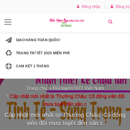
Đăng nhập
Đăng ký
GIAO HÀNG TOÀN QUỐC!
TRANG TRÍ TẾT 2025 MIỄN PHÍ!
CAM KẾT 1 THÁNG
Trang chủ
Đội tuyển U23 Việt Nam
Cập nhật mới nhất từ Thường Châu: Cổ động viên đội
mưa tuyết đến sân c
Cập nhật mới nhất từ Thường Châu: Cổ động
viên đội mưa tuyết đến sân c