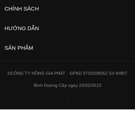
CHÍNH SÁCH
HƯỚNG DẪN
SẢN PHẨM
©CÔNG TY HỒNG GIA PHÁT - GPKD 3703109052 Sở KHĐT
Bình Dương Cấp ngày 23/02/2023
.
.