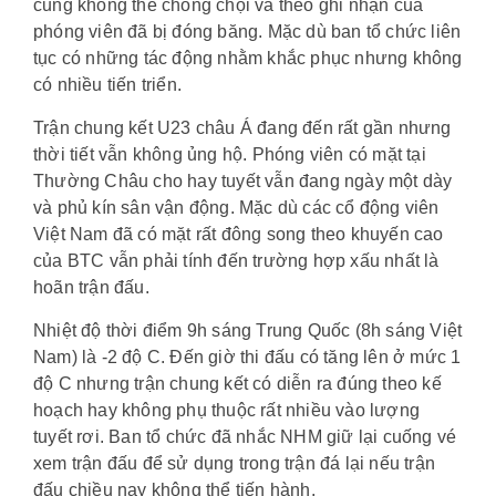
cũng không thể chống chọi và theo ghi nhận của
phóng viên đã bị đóng băng. Mặc dù ban tổ chức liên
tục có những tác động nhằm khắc phục nhưng không
có nhiều tiến triển.
Trận chung kết U23 châu Á đang đến rất gần nhưng
thời tiết vẫn không ủng hộ. Phóng viên có mặt tại
Thường Châu cho hay tuyết vẫn đang ngày một dày
và phủ kín sân vận động. Mặc dù các cổ động viên
Việt Nam đã có mặt rất đông song theo khuyến cao
của BTC vẫn phải tính đến trường hợp xấu nhất là
hoãn trận đấu.
Nhiệt độ thời điểm 9h sáng Trung Quốc (8h sáng Việt
Nam) là -2 độ C. Đến giờ thi đấu có tăng lên ở mức 1
độ C nhưng trận chung kết có diễn ra đúng theo kế
hoạch hay không phụ thuộc rất nhiều vào lượng
tuyết rơi. Ban tổ chức đã nhắc NHM giữ lại cuống vé
xem trận đấu để sử dụng trong trận đá lại nếu trận
đấu chiều nay không thể tiến hành.