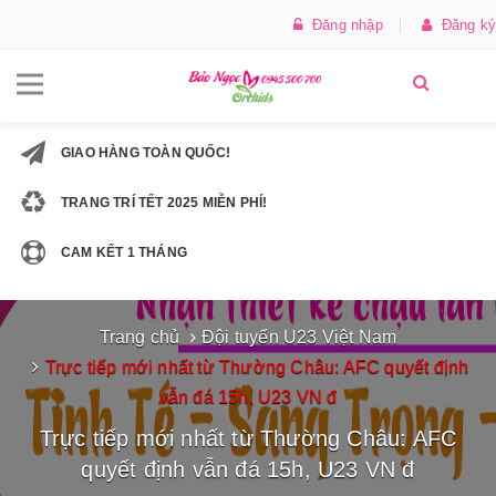
Đăng nhập
Đăng ký
GIAO HÀNG TOÀN QUỐC!
TRANG TRÍ TẾT 2025 MIỄN PHÍ!
CAM KẾT 1 THÁNG
Trang chủ
Đội tuyển U23 Việt Nam
Trực tiếp mới nhất từ Thường Châu: AFC quyết định
vẫn đá 15h, U23 VN đ
Trực tiếp mới nhất từ Thường Châu: AFC
quyết định vẫn đá 15h, U23 VN đ