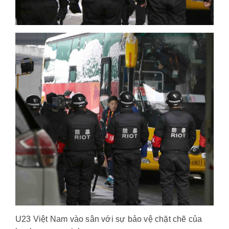
U23 Việt Nam vào sân với sự bảo vệ chặt chẽ của