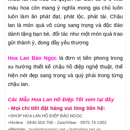
màu hoa còn mang ý nghĩa mong gia chủ luôn
luôn làm ăn phát đạt, phát lộc, phát tài. Chậu
lan là món quà vô cùng sang trọng và độc đáo
dành tặng bạn bè, đối tác như một món quà trao
gửi thành ý, đong đầy yêu thương
Hoa Lan Bảo Ngọc
là đơn vị tiên phong trong
xu hướng thiết kế chậu hồ điệp nghệ thuật, thể
hiện nét đẹp sang trọng và quý phái trong từng
chậu lan.
Các Mẫu Hoa Lan Hồ Điệp Tết xem tại đây
- Mọi chi tiết đặt hàng vui lòng liên hệ:
+SHOP HOA LAN HỒ ĐIỆP BẢO NGỌC
+Hotline : 0945.500.700 - Zalo/Viber : 0975.74.1002
+Website :
hoalanbaongoc.net
-
lanhodiep.net.vn