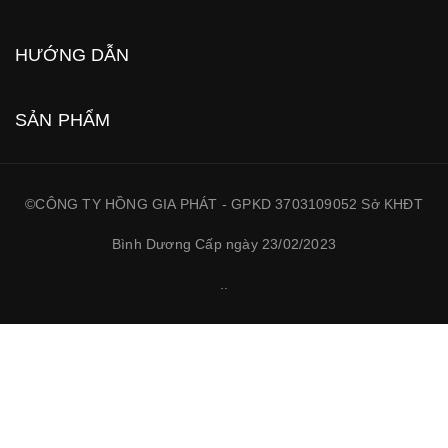
HƯỚNG DẪN
SẢN PHẨM
©CÔNG TY HỒNG GIA PHÁT - GPKD 3703109052 Sở KHĐT
Bình Dương Cấp ngày 23/02/2023
.
.