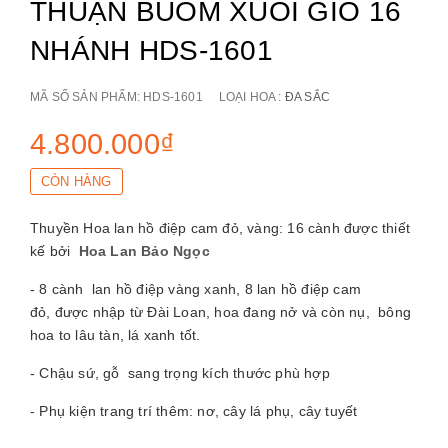
THUẬN BUỒM XUÔI GIÓ 16
NHÁNH HDS-1601
MÃ SỐ SẢN PHẨM:
HDS-1601
LOẠI HOA :
ĐA SẮC
4.800.000₫
CÒN HÀNG
Thuyền Hoa lan hồ điệp cam đỏ, vàng: 16 cành được thiết
kế bởi
Hoa Lan Bảo Ngọc
- 8 cành lan hồ điệp vàng xanh, 8 lan hồ điệp cam
đỏ, được nhập từ Đài Loan, hoa đang nở và còn nụ, bông
hoa to lâu tàn, lá xanh tốt.
- Chậu sứ, gỗ sang trọng kích thước phù hợp
- Phụ kiện trang trí thêm: nơ, cây lá phụ, cây tuyết