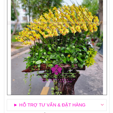
► HỖ TRỢ TƯ VẤN & ĐẶT HÀNG