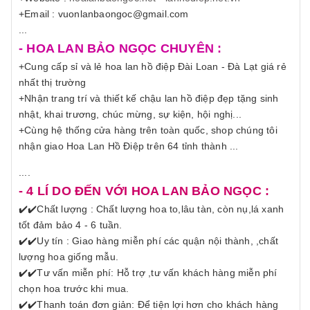
+Email : vuonlanbaongoc@gmail.com
...
- HOA LAN BẢO NGỌC CHUYÊN :
+Cung cấp sỉ và lẻ hoa lan hồ điệp Đài Loan - Đà Lạt giá rẻ
nhất thị trường
+Nhận trang trí và thiết kế chậu lan hồ điệp đẹp tặng sinh
nhật, khai trương, chúc mừng, sự kiện, hội nghị...
+Cùng hệ thống cửa hàng trên toàn quốc, shop chúng tôi
nhận giao Hoa Lan Hồ Điệp trên 64 tỉnh thành ...
....
- 4 LÍ DO ĐẾN VỚI HOA LAN BẢO NGỌC :
✔️
✔️Chất lượng : Chất lượng hoa to,lâu tàn, còn nụ,lá xanh
tốt đảm bảo 4 - 6 tuần.
✔️
✔️Uy tín : Giao hàng miễn phí các quận nội thành, ,chất
lượng hoa giống mẫu.
✔️
✔️Tư vấn miễn phí: Hỗ trợ ,tư vấn khách hàng miễn phí
chọn hoa trước khi mua.
✔️
✔️Thanh toán đơn giản: Để tiện lợi hơn cho khách hàng