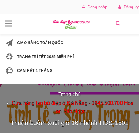
Đăng nhập
Đăng ký
GIAO HÀNG TOÀN QUỐC!
TRANG TRÍ TẾT 2025 MIỄN PHÍ!
CAM KẾT 1 THÁNG
Trang chủ
Cửa hàng lan hồ điệp ở Đà Nẵng - 0945.500.700 Hoa
Lan Bảo Ngọc
Thuận buồm xuôi gió 16 nhánh HDS-1601