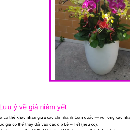
 Lưu ý về giá niêm yết
iá có thể khác nhau giữa các chi nhánh toàn quốc — vui lòng xác nhậ
ức giá có thể thay đổi vào các dịp Lễ – Tết (nếu có).