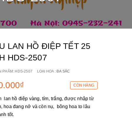
U LAN HỒ ĐIỆP TẾT 25
H HDS-2507
N PHẨM:
HDS-2507
LOẠI HOA :
ĐA SẮC
0.000₫
CÒN HÀNG
h lan hồ điệp vàng, tím, trắng, được nhập từ
, hoa đang nở và còn nụ, bông hoa to lâu
anh tốt.