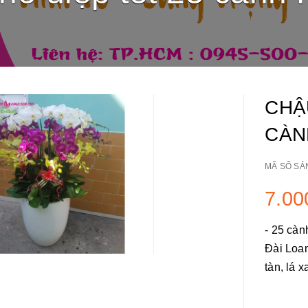
CHẬ
CÀN
MÃ SỐ SẢ
7.00
- 25 càn
Đài Loan
tàn, lá x