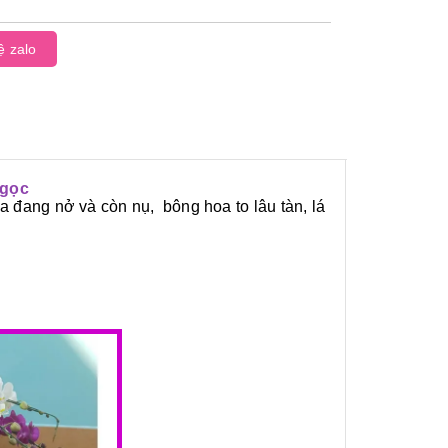
ệ zalo
Ngọc
a đang nở và còn nụ, bông hoa to lâu tàn, lá