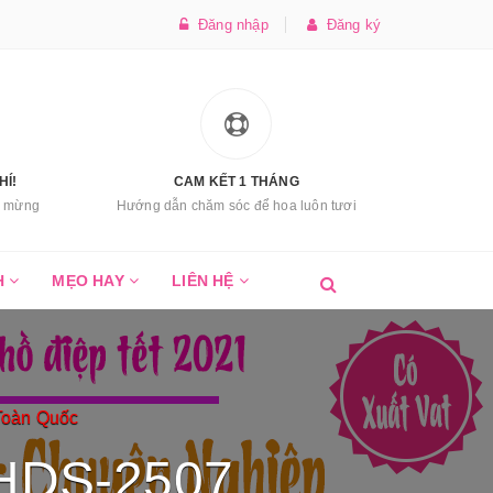
Đăng nhập
Đăng ký
HÍ!
CAM KẾT 1 THÁNG
úc mừng
Hướng dẫn chăm sóc để hoa luôn tươi
H
MẸO HAY
LIÊN HỆ
Toàn Quốc
h HDS-2507