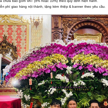
iá chưa bao gồm VAT (8% hoặc 10%) theo quy định hiện hành.
iễn phí giao hàng nội thành, tặng kèm thiệp & banner theo yêu cầu.