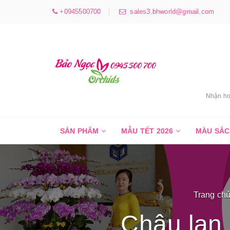
+0945500700
sales3.bhworld@gmail.com
Nhận ho
SẢN PHẨM
MẪU TẾT 2026
MÀU SẮ
Trang ch
Chậu lan 