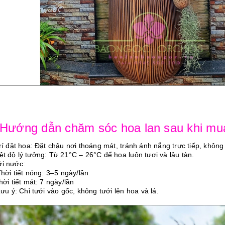
 Hướng dẫn chăm sóc hoa lan sau khi mu
trí đặt hoa: Đặt chậu nơi thoáng mát, tránh ánh nắng trực tiếp, không
iệt độ lý tưởng: Từ 21°C – 26°C để hoa luôn tươi và lâu tàn.
ới nước:
ời tiết nóng: 3–5 ngày/lần
i tiết mát: 7 ngày/lần
u ý: Chỉ tưới vào gốc, không tưới lên hoa và lá.