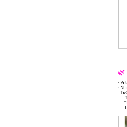
🌿
- Vị 
- Nh
- Tư
. Th
.Thờ
. Lư