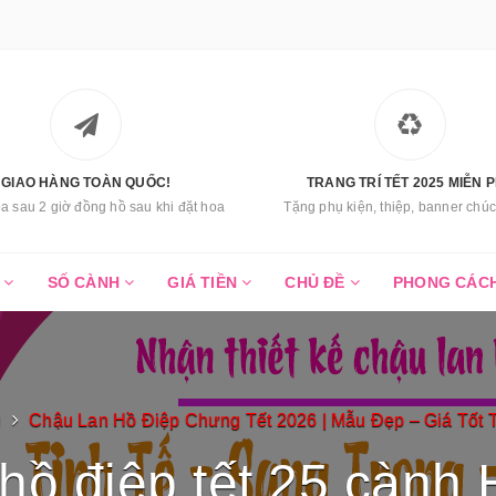
GIAO HÀNG TOÀN QUỐC!
TRANG TRÍ TẾT 2025 MIỄN P
a sau 2 giờ đồng hồ sau khi đặt hoa
Tặng phụ kiện, thiệp, banner ch
C
SỐ CÀNH
GIÁ TIỀN
CHỦ ĐỀ
PHONG CÁC
ủ
Chậu Lan Hồ Điệp Chưng Tết 2026 | Mẫu Đẹp – Giá Tốt 
hồ điệp tết 25 càn