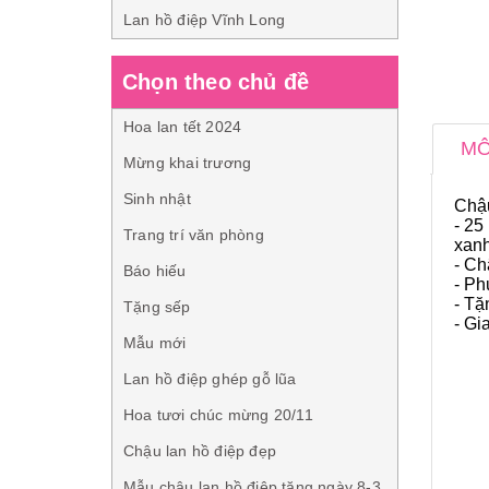
Lan hồ điệp Vĩnh Long
Chọn theo chủ đề
Hoa lan tết 2024
MÔ
Mừng khai trương
Sinh nhật
Chậu
- 25
Trang trí văn phòng
xanh
- Ch
Báo hiếu
- Ph
- Tặ
Tặng sếp
- Gi
Mẫu mới
Lan hồ điệp ghép gỗ lũa
Hoa tươi chúc mừng 20/11
Chậu lan hồ điệp đẹp
Mẫu chậu lan hồ điệp tặng ngày 8-3