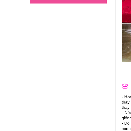
🌸
- Ho
thay
thay 
- Nế
giốn
- Do
minh