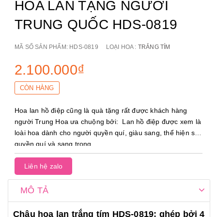
HOA LAN TẶNG NGƯỜI
TRUNG QUỐC HDS-0819
MÃ SỐ SẢN PHẨM:
HDS-0819
LOẠI HOA :
TRẮNG TÍM
2.100.000₫
CÒN HÀNG
Hoa lan hồ điệp cũng là quà tặng rất được khách hàng
người Trung Hoa ưa chuộng bởi: Lan hồ điệp được xem là
loài hoa dành cho người quyền quí, giàu sang, thể hiện sự
quyền quí và sang trọng.
Liên hệ zalo
MÔ TẢ
Chậu hoa lan trắng tím HDS-0819: ghép bởi 4