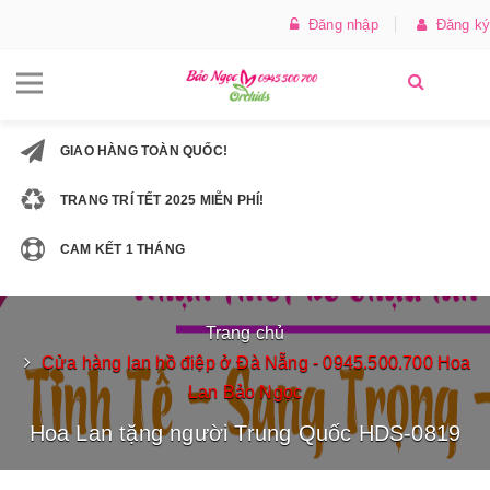
Đăng nhập
Đăng ký
GIAO HÀNG TOÀN QUỐC!
TRANG TRÍ TẾT 2025 MIỄN PHÍ!
CAM KẾT 1 THÁNG
Trang chủ
Cửa hàng lan hồ điệp ở Đà Nẵng - 0945.500.700 Hoa
Lan Bảo Ngọc
Hoa Lan tặng người Trung Quốc HDS-0819