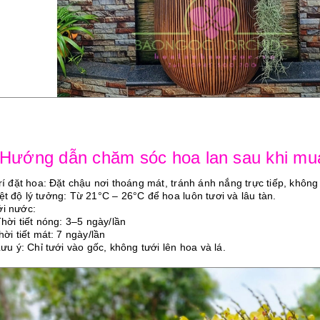
 Hướng dẫn chăm sóc hoa lan sau khi mu
trí đặt hoa: Đặt chậu nơi thoáng mát, tránh ánh nắng trực tiếp, không
iệt độ lý tưởng: Từ 21°C – 26°C để hoa luôn tươi và lâu tàn.
ới nước:
ời tiết nóng: 3–5 ngày/lần
i tiết mát: 7 ngày/lần
u ý: Chỉ tưới vào gốc, không tưới lên hoa và lá.