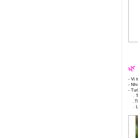
🌿
- Vị 
- Nh
- Tư
. Th
.Thờ
. Lư