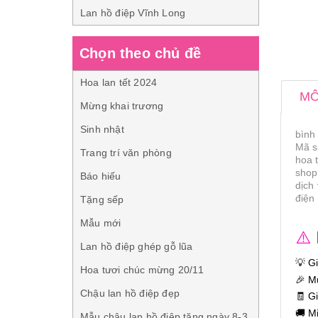
Lan hồ điệp Vĩnh Long
Chọn theo chủ đề
Hoa lan tết 2024
MÔ
Mừng khai trương
Sinh nhật
bình
Mã s
Trang trí văn phòng
hoa 
shop
Báo hiếu
dịch
điện
Tặng sếp
Mẫu mới
⚠️
Lan hồ điệp ghép gỗ lũa
💡 G
Hoa tươi chúc mừng 20/11
🎉 M
Chậu lan hồ điệp đẹp
🧾 G
🚚 M
Mẫu chậu lan hồ điệp tặng ngày 8-3