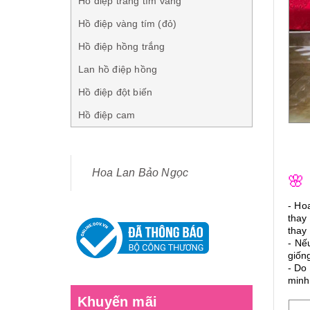
Hồ điệp trắng tím vàng
Hồ điệp vàng tím (đỏ)
Hồ điệp hồng trắng
Lan hồ điệp hồng
Hồ điệp đột biến
Hồ điệp cam
Hoa Lan Bảo Ngọc
🌸
- Ho
thay
thay 
- Nế
giốn
- Do
minh
Khuyến mãi