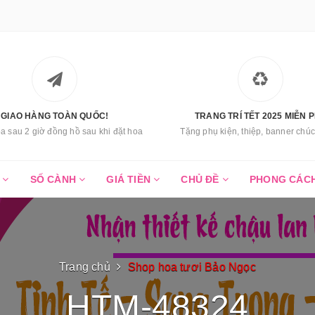
GIAO HÀNG TOÀN QUỐC!
TRANG TRÍ TẾT 2025 MIỄN P
a sau 2 giờ đồng hồ sau khi đặt hoa
Tặng phụ kiện, thiệp, banner ch
C
SỐ CÀNH
GIÁ TIỀN
CHỦ ĐỀ
PHONG CÁC
Trang chủ
Shop hoa tươi Bảo Ngọc
HTM-48324