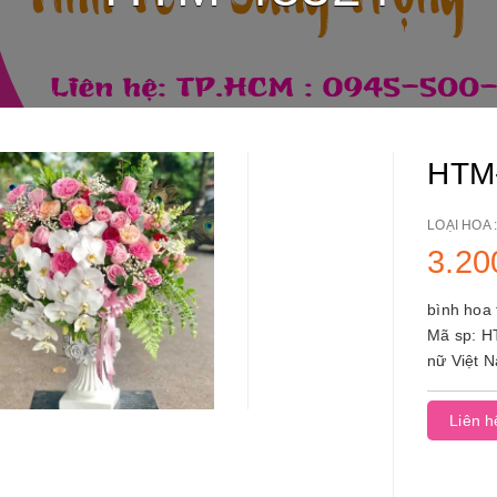
HTM
LOẠI HOA 
3.20
bình hoa 
Mã sp: HTM-48324 hoa tươi
nữ Việt Nam shop hoa tươi , cửa hàng hoa t
hoa, điện
Liên h