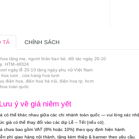
 TẢ
CHÍNH SÁCH
 hoa tặng mẹ, người thân bạn bè, đối tác ngày 20-10
p: HTM-48324
tươi ngày lễ 20-10 tặng ngày phụ nữ Việt Nam
 hoa tươi , cửa hàng hoa tươi
 vụ điện hoa, điện hoa hà nội, điện hoa tp. hcm
 hoa toàn quốc
 Lưu ý về giá niêm yết
iá có thể khác nhau giữa các chi nhánh toàn quốc — vui lòng xác nhậ
ức giá có thể thay đổi vào các dịp Lễ – Tết (nếu có).
iá chưa bao gồm VAT (8% hoặc 10%) theo quy định hiện hành.
iễn phí giao hàng nội thành, tặng kèm thiệp & banner theo yêu cầu.