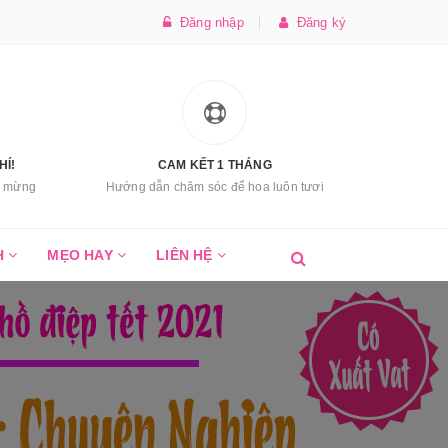
Đăng nhập
Đăng ký
HÍ!
CAM KẾT 1 THÁNG
úc mừng
Hướng dẫn chăm sóc để hoa luôn tươi
H
MẸO HAY
LIÊN HỆ