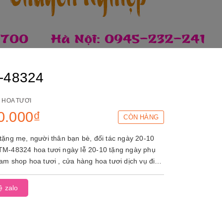
-48324
:
HOA TƯƠI
0.000₫
CÒN HÀNG
tặng mẹ, người thân bạn bè, đối tác ngày 20-10
 ngày lễ 20-10 tặng ngày phụ
ươi dịch vụ điện
 hoa hà...
ệ zalo