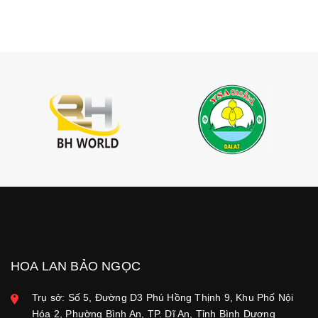
HOA LAN BẢO NGỌC
Trụ sở: Số 5, Đường D3 Phú Hồng Thịnh 9, Khu Phố Nội
Hóa 2, Phường Bình An, TP. Dĩ An, Tỉnh Bình Dương