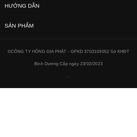
HƯỚNG DẪN
SẢN PHẨM
©CÔNG TY HỒNG GIA PHÁT - GPKD 3703109052 Sở KHĐT
Bình Dương Cấp ngày 23/02/2023
.
.