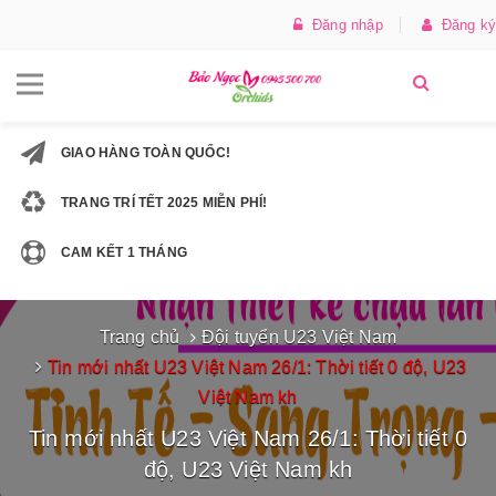
Đăng nhập
Đăng ký
GIAO HÀNG TOÀN QUỐC!
TRANG TRÍ TẾT 2025 MIỄN PHÍ!
CAM KẾT 1 THÁNG
Trang chủ
Đội tuyển U23 Việt Nam
Tin mới nhất U23 Việt Nam 26/1: ​​​​​​​Thời tiết 0 độ, U23
Việt Nam kh
Tin mới nhất U23 Việt Nam 26/1: ​​​​​​​Thời tiết 0
độ, U23 Việt Nam kh