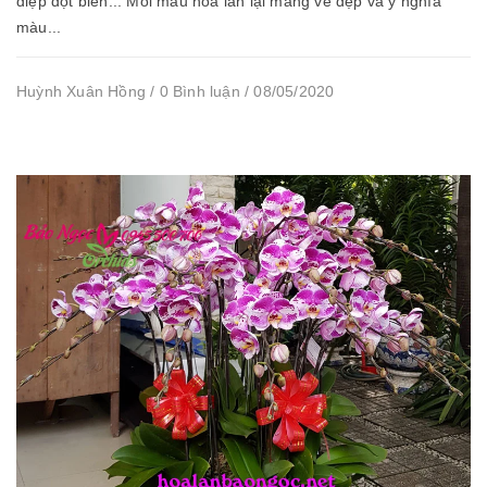
điệp đột biến... Mỗi màu hoa lan lại mang vẻ đẹp và ý nghĩa
màu...
Huỳnh Xuân Hồng / 0 Bình luận / 08/05/2020