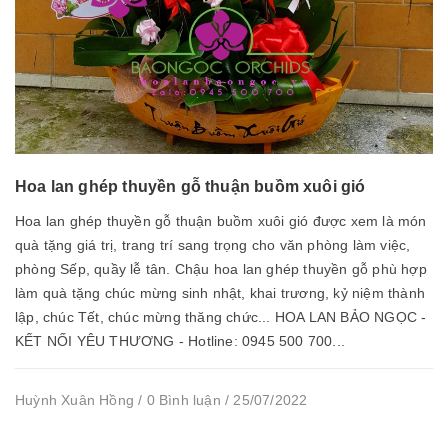
Hoa lan ghép thuyền gỗ thuận buồm xuôi gió
Hoa lan ghép thuyền gỗ thuận buồm xuôi gió được xem là món
quà tặng giá trị, trang trí sang trọng cho văn phòng làm việc,
phòng Sếp, quầy lễ tân. Chậu hoa lan ghép thuyền gỗ phù hợp
làm quà tặng chúc mừng sinh nhật, khai trương, kỷ niệm thành
lập, chúc Tết, chúc mừng thăng chức... HOA LAN BẢO NGỌC -
KẾT NỐI YÊU THƯƠNG - Hotline: 0945 500 700...
Huỳnh Xuân Hồng / 0 Bình luận / 25/07/2022