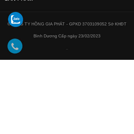
©CÔNG TY HỒNG GIA PHÁT - GPKD 3703109052 Sở KHĐT
Bình Dương Cấp ngày 23/02/2023
.
.