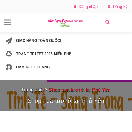
Đăng nhập
Đăng ký
GIAO HÀNG TOÀN QUỐC!
TRANG TRÍ TẾT 2025 MIỄN PHÍ!
CAM KẾT 1 THÁNG
Trang chủ
Shop hoa tươi ở tại Phú Yên
Shop hoa tươi ở tại Phú Yên