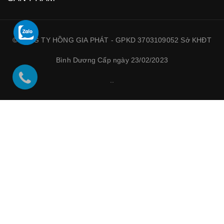
©CÔNG TY HỒNG GIA PHÁT - GPKD 3703109052 Sở KHĐT
Bình Dương Cấp ngày 23/02/2023
.
.