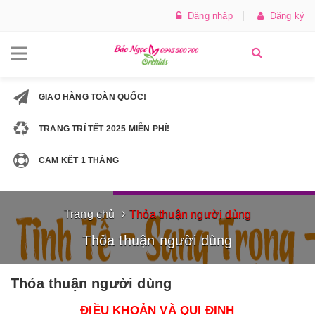
Đăng nhập
Đăng ký
GIAO HÀNG TOÀN QUỐC!
TRANG TRÍ TẾT 2025 MIỄN PHÍ!
CAM KẾT 1 THÁNG
Trang chủ
Thỏa thuận người dùng
Thỏa thuận người dùng
Thỏa thuận người dùng
ĐIỀU KHOẢN VÀ QUI ĐỊNH