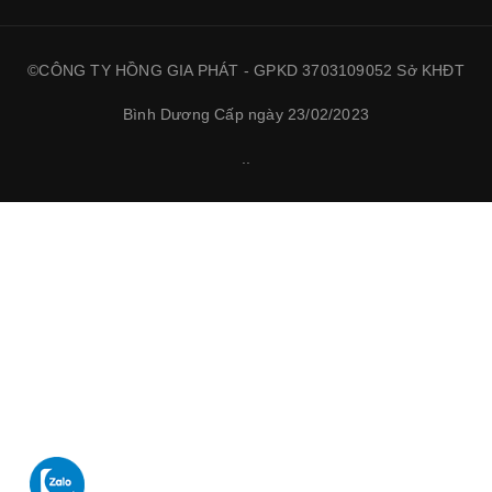
©CÔNG TY HỒNG GIA PHÁT - GPKD 3703109052 Sở KHĐT
Bình Dương Cấp ngày 23/02/2023
.
.