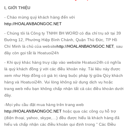
I, GIỚI THIỆU
- Chào mừng quý khách hàng đến với
http://HOALANBAONGOC.NET
- Chúng tôi là Công ty TNHH BH WORD có địa chỉ trụ sở tại 39
Đường 12, Phường Hiệp Bình Chánh, Quận Thủ Đức, TP Hồ
Chí Minh là chủ của website
http://HOALANBAONGOC.NET
, sau
đây còn gọi tắt là Hoatuoi24h
- Khi quý khác hàng truy cập vào website Hoatuoi24h có nghĩa
là quý khách đồng ý với các điều khoản này. Tài liệu này được
xem như Hợp đồng có giá trị ràng buộc pháp lý giữa Qúy khách
hàng và Hoatuoi24h. Vui lòng không sử dụng dịch vụ hoặc
trang web nếu bạn không chấp nhận tất cả các điều khoản dưới
đây.
-Mọi yêu cầu đặt mua hàng trên trang web
http://HOALANBAONGOC.NET
hoặc qua các công cụ hỗ trợ
(điện thoại, yahoo, skype,…) đều được hiểu là khách hàng đã
hiểu và chấp nhận các điều khoản qui định trong “ Các Điều